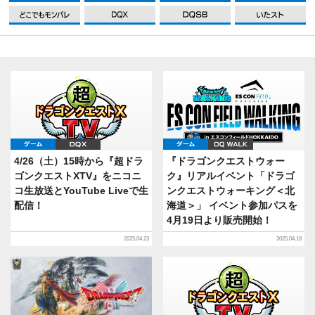
DQXI
DQXI
DQXI
D
ゲーム
DQX
ゲーム
DQ WALK
4/26（土）15時から『超ドラ
『ドラゴンクエストウォー
ゴンクエストXTV』をニコニ
ク』リアルイベント「ドラゴ
コ生放送とYouTube Liveで生
ンクエストウォーキング＜北
配信！
海道＞」 イベント参加パスを
4月19日より販売開始！
2025.04.23
2025.04.18