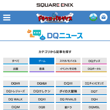
open
すべて
ゲーム
モバイル
出版
音楽
イベント/その他
DQXI
DQXI
DQXI
D
DQXI
DQXI
DQXI
D
DQXI
DQXI
DQXI
D
DQXI
DQXI
DQXI
D