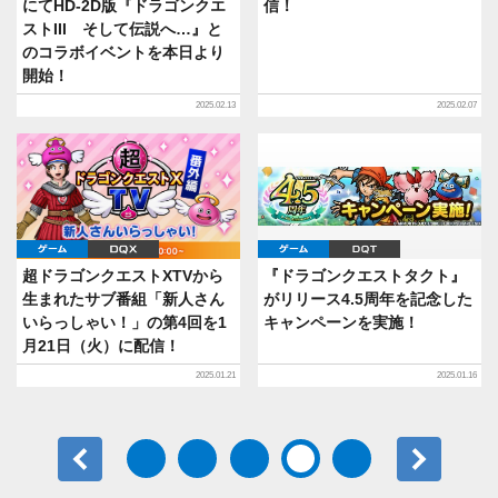
にてHD-2D版『ドラゴンクエ
信！
ストIII そして伝説へ…』と
のコラボイベントを本日より
開始！
2025.02.13
2025.02.07
ゲーム
DQX
ゲーム
DQT
超ドラゴンクエストXTVから
『ドラゴンクエストタクト』
生まれたサブ番組「新人さん
がリリース4.5周年を記念した
いらっしゃい！」の第4回を1
キャンペーンを実施！
月21日（火）に配信！
2025.01.21
2025.01.16
前へ
次へ