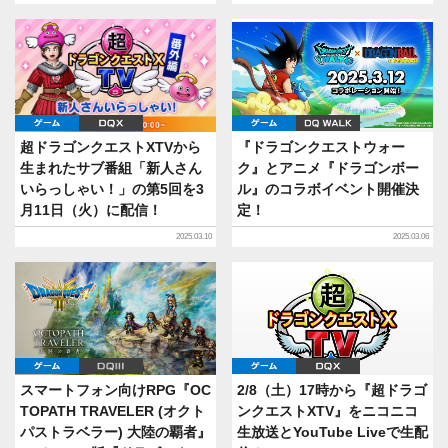
ゲーム
DQX
ゲーム
DQ WALK
超ドラゴンクエストXTVから
『ドラゴンクエストウォー
生まれたサブ番組「新人さん
ク』とアニメ『ドラゴンボー
いらっしゃい！」の第5回を3
ル』のコラボイベント開催決
月11日（火）に配信！
定！
2025.03.10
2025.03.06
ゲーム
DQIII
ゲーム
DQX
スマートフォン向けRPG『OC
2/8（土）17時から『超ドラゴ
TOPATH TRAVELER (オクト
ンクエストXTV』をニコニコ
パストラベラー) 大陸の覇者』
生放送とYouTube Liveで生配