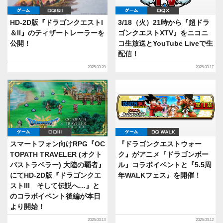
ゲーム
DQI&II
ゲーム
DQX
HD-2D版『ドラゴンクエストI
3/18（火）21時から『超ドラ
＆II』のティザートレーラーを
ゴンクエストXTV』をニコニ
公開！
コ生放送とYouTube Liveで生
配信！
2025.03.28
2025.03.17
ゲーム
DQIII
ゲーム
DQ WALK
スマートフォン向けRPG『OC
『ドラゴンクエストウォー
TOPATH TRAVELER (オクト
ク』がアニメ『ドラゴンボー
パストラベラー) 大陸の覇者』
ル』コラボイベントと『5.5周
にてHD-2D版『ドラゴンクエ
年WALKフェス』を開催！
ストIII そして伝説へ…』と
のコラボイベント後編が本日
より開始！
2025.03.13
2025.03.12