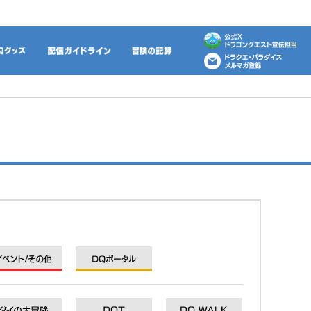
動画
DQグッズ
配信ガイドライン
冒険の記録
イベント/その他
DQポータル
DQXI
DQXI
DQXI