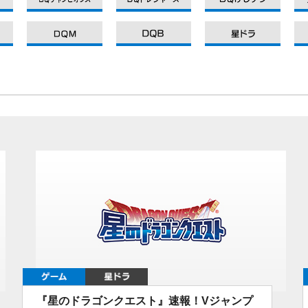
DQXI
DQXI
DQXI
DQXI
ゲーム
星ドラ
『星のドラゴンクエスト』速報！Vジャンプ