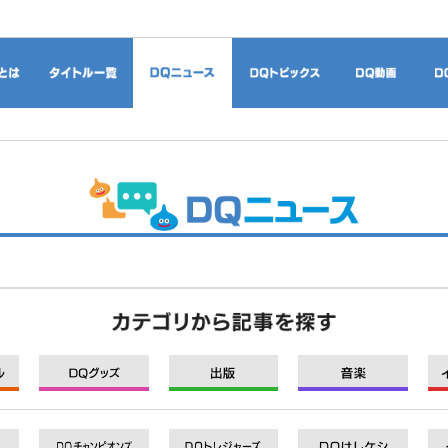
ドラゴンクエストとは
タイトル一覧
DQニュース
DQトピックス
DQ
モバイル
グッズ
出版
音楽
DQXI
DQXI
DQXI
DQXI