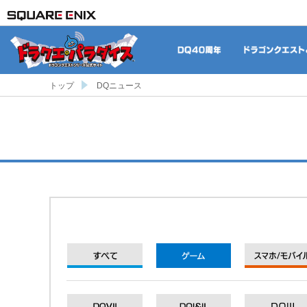
DQ40周年
トップ
DQニュース
すべて
ゲーム
DQXI
DQXI