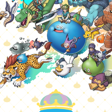
MESSAGE
EVENT
GAME
SALE
COLLABORATION
GOODS & BOOKS
PROGRAM