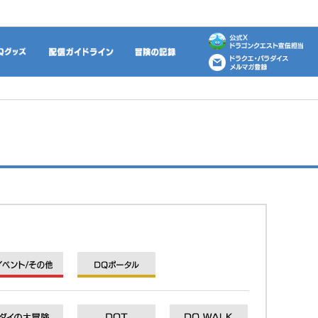
動画
DQグッズ
配信ガイドライン
冒険の記録
イベント/その他
DQポータル
DQXI
DQXI
DQXI