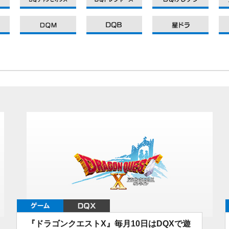
DQXI
DQXI
DQXI
DQXI
ゲーム
DQX
『ドラゴンクエストX』毎月10日はDQXで遊