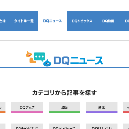
ドラゴンクエストとは
タイトル一覧
DQニュース
DQトピックス
DQ
モバイル
グッズ
出版
音楽
DQXI
DQXI
DQXI
DQXI