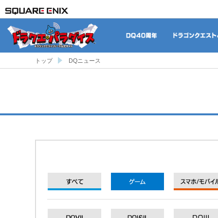
DQ40周年
トップ
DQニュース
すべて
ゲーム
DQXI
DQXI