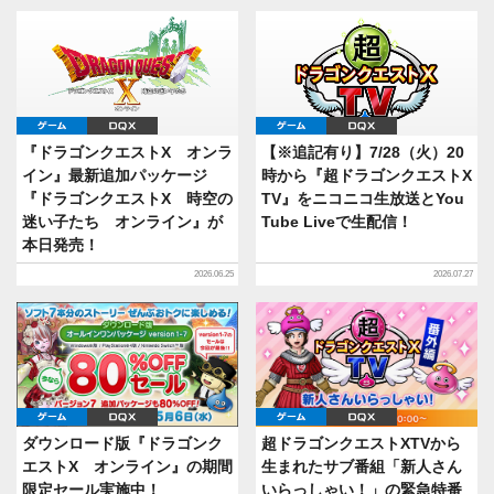
ゲーム
DQX
ゲーム
DQX
『ドラゴンクエストX オンラ
【※追記有り】7/28（火）20
イン』最新追加パッケージ
時から『超ドラゴンクエストX
『ドラゴンクエストX 時空の
TV』をニコニコ生放送とYou
迷い子たち オンライン』が
Tube Liveで生配信！
本日発売！
2026.06.25
2026.07.27
ゲーム
DQX
ゲーム
DQX
ダウンロード版『ドラゴンク
超ドラゴンクエストXTVから
エストX オンライン』の期間
生まれたサブ番組「新人さん
限定セール実施中！
いらっしゃい！」の緊急特番