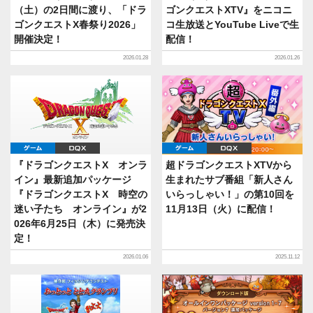
（土）の2日間に渡り、「ドラ
ゴンクエストXTV』をニコニ
ゴンクエストX春祭り2026」
コ生放送とYouTube Liveで生
開催決定！
配信！
2026.01.28
2026.01.26
ゲーム
DQX
ゲーム
DQX
『ドラゴンクエストX オンラ
超ドラゴンクエストXTVから
イン』最新追加パッケージ
生まれたサブ番組「新人さん
『ドラゴンクエストX 時空の
いらっしゃい！」の第10回を
迷い子たち オンライン』が2
11月13日（火）に配信！
026年6月25日（木）に発売決
定！
2026.01.06
2025.11.12