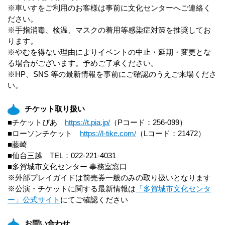
※車いすをご利用のお客様は事前に文化センターへご連絡く
ださい。
※手指消毒、検温、マスクの着用等感染症対策を推奨してお
ります。
※やむを得ない理由によりイベントの中止・延期・変更とな
る場合がございます。予めご了承ください。
※HP、SNS 等の最新情報を事前にご確認のうえご来場くださ
い。
チケット取り扱い
■チケットぴあ
https://t.pia.jp/
（Pコード：256-099）
■ローソンチケット
https://l-tike.com/
（Lコード：21472）
■藤崎
■仙台三越 TEL：022-221-4031
■多賀城市文化センター 事務室窓口
※外部プレイガイドは前売券一般のみの取り扱いとなります
※公演・チケットに関する最新情報は
「多賀城市文化センタ
ー」公式サイト
にてご確認ください
お問い合わせ