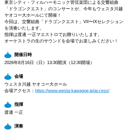
東京シティ・フィルハーモニック管弦楽団による交響組曲
「ドラゴンクエスト」のコンサートが、今年もウェスタ川越
ヤオコー大ホール
にて
開催！
今回は、交響組曲「ドラゴンクエスト」VII〜IXセレクション
を演奏いたします。
指揮は渡邊 一正マエストロでお贈りいたします。
オーケストラの生のサウンドを会場でお楽しみください！
開催日時
2026年8月16日（日）13:30開演（12:30開場）
会場
ウェスタ川越 ヤオコー大ホール
会場アクセス：
https://www.westa-kawagoe.jp/access/
指揮
渡邊 一正
演奏