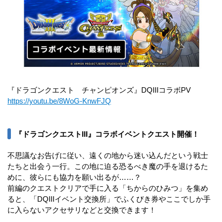
『ドラゴンクエスト チャンピオンズ』DQIIIコラボPV
https://youtu.be/8WoG-KnwFJQ
『ドラゴンクエストIII』コラボイベントクエスト開催！
不思議なお告げに従い、遠くの地から迷い込んだという戦士
たちと出会う一行。この地に迫る恐るべき魔の手を退けるた
めに、彼らにも協力を願い出るが……？
前編のクエストクリアで手に入る「ちからのひみつ」を集め
ると、「DQIIIイベント交換所」でふくびき券やここでしか手
に入らないアクセサリなどと交換できます！