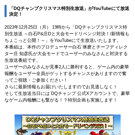
「DQチャンプクリスマス特別生放送」がYouTubeにて放送
決定！
2023年12月25日（月） 19時から「DQチャンプクリスマス特
別生放送 ～白石P&庄Dと大会モードリベンジ対決！/新情報も
ちょこっと公開！～」をYouTubeにて生放送いたします。
本番組は、本作のプロデューサー白石 琢磨とチーフディレク
ター庄 知彦氏が大会モードでユーザーのみなさんと対決する
生放送番組です。
ユーザーのみなさんが見事2人に勝利すると、ゲーム内の豪華
報酬をユーザー全員がゲットするチャンスがありますので奮
ってご視聴・ご参加ください！
さらに最新情報もお届けいたしますのでお見逃しなく！
そして生放送当日には DQチャンプ 公式Xアカウントで、豪華
なゲーム内報酬にも繋がる！？特別企画も実施します！