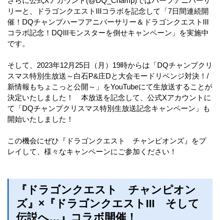
さらに公式Xアカウント(@DQ_Champ)ではハーフアニバーサ
リーと、ドラゴンクエストIIIコラボを記念して「7日間連続開
催！DQチャンプハーフアニバーサリー＆ドラゴンクエストIII
コラボ記念！DQIIIモンスターを倒せキャンペーン」を実施中
です。
そして、2023年12月25日（月）19時からは「DQチャンプクリ
スマス特別生放送～白石P&庄Dと大会モードリベンジ対決！/
新情報もちょこっと公開～」をYouTubeにて生放送することが
決定いたしました！ 本放送を記念して、公式Xアカウントに
て「DQチャンプクリスマス特別生放送記念キャンペーン」も
開始いたしました！
この機会にぜひ『ドラゴンクエスト チャンピオンズ』をプ
レイして、様々なキャンペーンにご参加ください！
『ドラゴンクエスト チャンピオン
ズ』×『ドラゴンクエストIII そして
伝説へ…』コラボ開催！