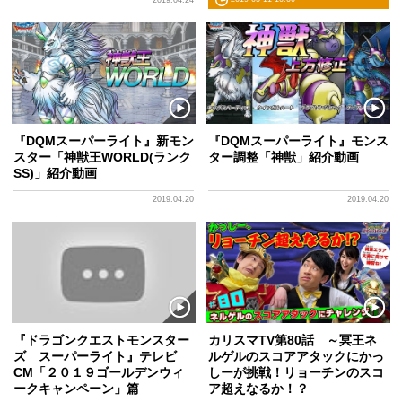
2019.04.24
『DQMスーパーライト』新モン
『DQMスーパーライト』モンス
スター「神獣王WORLD(ランク
ター調整「神獣」紹介動画
SS)」紹介動画
2019.04.20
2019.04.20
『ドラゴンクエストモンスター
カリスマTV第80話 ～冥王ネ
ズ スーパーライト』テレビ
ルゲルのスコアアタックにかっ
CM「２０１９ゴールデンウィ
しーが挑戦！リョーチンのスコ
ークキャンペーン」篇
ア超えなるか！？