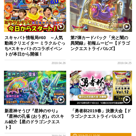
スキャバト情報局#60 ～人気
第7弾カードパック「光と闇の
動画クリエイター ミラクルぐっ
異聞録」初報ムービー【ドラゴ
ち×スキャバトのコラボイベン
ンクエストライバルズ】
トが本日から開催！
2019.04.26
2019.04.25
新星神そうび『星神のやり』
「勇者杯2019春」決勝大会【ド
『星神の孔雀 (おうぎ)』のスキ
ラゴンクエストライバルズ】
ル紹介【星のドラゴンクエス
ト】
2019-05-11 10:00