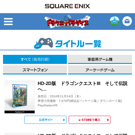
open
すべて（発売日順）
スマートフォン
HD-2D版 ドラゴンクエストIII そして伝説
へ…
発売日：2024年11月14日（木）
希望小売価格：7,678円(税込)[パッケージ版／ダウンロード版]
PlayStation®5
公式サイト
e-STOR