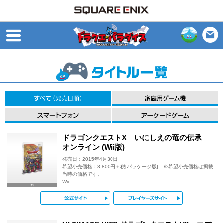
open
すべて（発売日順）
スマートフォン
ドラゴンクエストX いにしえの竜の伝承
オンライン (Wii版)
発売日：2015年4月30日
希望小売価格：3,800円＋税[パッケージ版] ※希望小売価格は掲載
当時の価格です。
Wii
公式サイト
プレイヤー