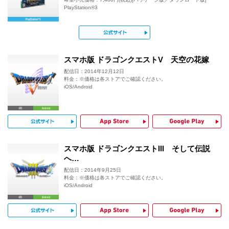
PlayStation®3
公式サイト
スマホ版 ドラゴンクエストV 天空の花嫁
配信日：2014年12月12日
料金：※価格は各ストアでご確認ください。
iOS/Android
公式サイト
App Store
G
スマホ版 ドラゴンクエストIII そして伝説
へ…
配信日：2014年9月25日
料金：※価格は各ストアでご確認ください。
iOS/Android
公式サイト
App Store
G