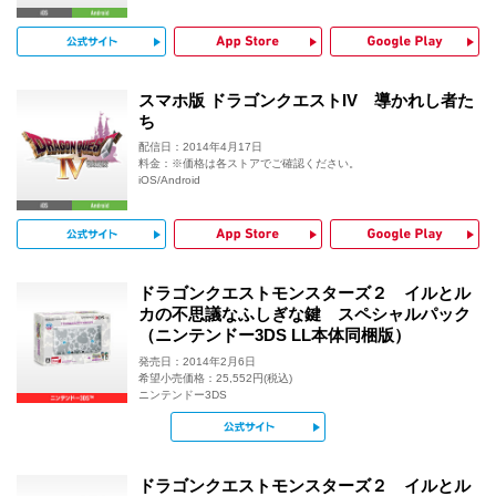
公式サイト
App Store
G
スマホ版 ドラゴンクエストIV 導かれし者た
ち
配信日：2014年4月17日
料金：※価格は各ストアでご確認ください。
iOS/Android
公式サイト
App Store
G
ドラゴンクエストモンスターズ２ イルとル
カの不思議なふしぎな鍵 スペシャルパック
（ニンテンドー3DS LL本体同梱版）
発売日：2014年2月6日
希望小売価格：25,552円(税込)
ニンテンドー3DS
公式サイト
ドラゴンクエストモンスターズ２ イルとル