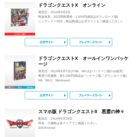
ドラゴンクエストX オンライン
発売日：2014年9月4日
料金体系：30日間利用券：1,650円(税込)[ダウンロード版]
ニンテンドー3DS（商品構成は公式サイトをご確認ください）
公式サイト
プレイヤー
ドラゴンクエストX オールインワンパッケ
ージ
発売日：2014年8月7日(※Wii、Wii Uはパッケージ版のみ販売）
希望小売価格：各5,280円(税込)[パッケージ版／ダウンロード版]
Wii、Wii U、Windows®
公式サイト
プレイヤー
スマホ版 ドラゴンクエストII 悪霊の神々
配信日：2014年6月26日
料金：※価格は各ストアでご確認ください。
iOS/Android