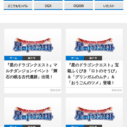
DQXI
DQXI
DQXI
D
ゲーム
星ドラ
ゲーム
星ドラ
『星のドラゴンクエスト』マ
『星のドラゴンクエスト』宝
ルチダンジョンイベント「輝
箱ふくびき「ロトのそうび」
石の眠る古代遺跡」出現！
＆「グリンガムのムチ」＆
「おうごんのツメ」登場！
2016.11.03
2016.11.01