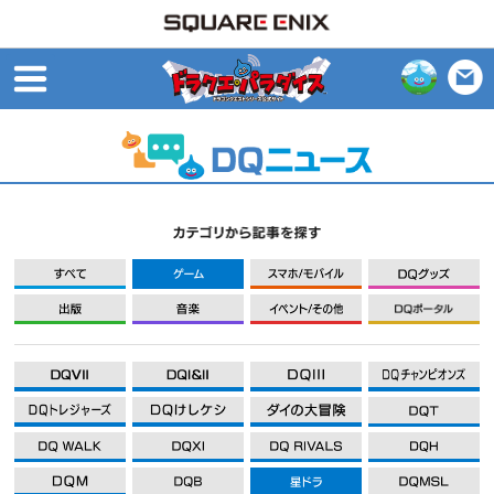
open
すべて
ゲーム
モバイル
出版
音楽
イベント/その他
DQXI
DQXI
DQXI
D
DQXI
DQXI
DQXI
D
DQXI
DQXI
DQXI
D
DQXI
DQXI
DQXI
D