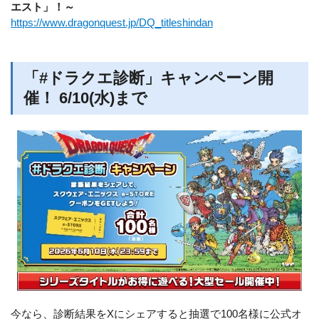
エスト」！～
https://www.dragonquest.jp/DQ_titleshindan
「#ドラクエ診断」キャンペーン開
催！ 6/10(水)まで
今なら、診断結果をXにシェアすると抽選で100名様に公式オ