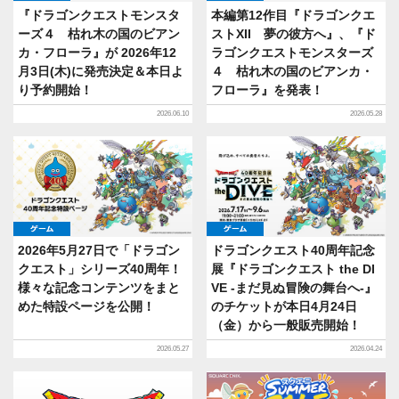
『ドラゴンクエストモンスタ
本編第12作目『ドラゴンクエ
ーズ４ 枯れ木の国のビアン
ストXII 夢の彼方へ』、『ド
カ・フローラ』が 2026年12
ラゴンクエストモンスターズ
月3日(木)に発売決定＆本日よ
４ 枯れ木の国のビアンカ・
り予約開始！
フローラ』を発表！
2026.06.10
2026.05.28
ゲーム
ゲーム
2026年5月27日で「ドラゴン
ドラゴンクエスト40周年記念
クエスト」シリーズ40周年！
展『ドラゴンクエスト the DI
様々な記念コンテンツをまと
VE -まだ見ぬ冒険の舞台へ-』
めた特設ページを公開！
のチケットが本日4月24日
（金）から一般販売開始！
2026.05.27
2026.04.24