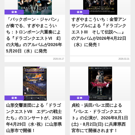
音楽
音楽
「バックボーン・ジャパン」
すぎやまこういち：金管アン
が奏でる、すぎやまこうい
サンブルによる『ドラゴンク
ち：トロンボーン六重奏によ
エストIII そして伝説へ…』
る『ドラゴンクエストVI 幻
のアルバムが2026年4月22日
の大地』のアルバムが2026年
（水）に発売！
5月20日（水）に発売
2026.04.17
2026.03.31
音楽
音楽
山形交響楽団による「ドラゴ
貞松・浜田バレエ団による
ンクエストVII エデンの戦士
『バレエ・ドラゴンクエス
たち」のコンサートが、2026
ト』の公演が、2026年8月1日
年4月29日（水･祝）に山形県
(土)・8月2日(日) に兵庫県西
山形市で開催！
宮市にて開催されます！