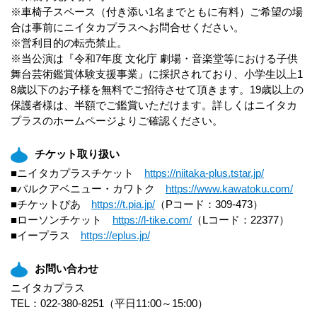
※車椅子スペース（付き添い1名までともに有料）ご希望の場
合は事前にニイタカプラスへお問合せください。
※営利目的の転売禁止。
※当公演は『令和7年度 文化庁 劇場・音楽堂等における子供
舞台芸術鑑賞体験支援事業』に採択されており、小学生以上1
8歳以下のお子様を無料でご招待させて頂きます。19歳以上の
保護者様は、半額でご鑑賞いただけます。詳しくはニイタカ
プラスのホームページよりご確認ください。
チケット取り扱い
■ニイタカプラスチケット
https://niitaka-plus.tstar.jp/
■パルクアベニュー・カワトク
https://www.kawatoku.com/
■チケットぴあ
https://t.pia.jp/
（Pコード：309-473）
■ローソンチケット
https://l-tike.com/
（Lコード：22377）
■イープラス
https://eplus.jp/
お問い合わせ
ニイタカプラス
TEL：022-380-8251（平日11:00～15:00）