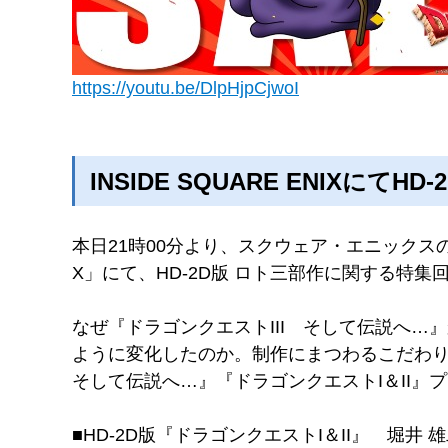
https://youtu.be/DlpHjpCjwoI
INSIDE SQUARE ENIXに
本日21時00分より、
スクウェア・エニックスのタ
X」にて、HD-2D版 ロト三部作に関する特
なぜ『ドラゴンクエストIII そして伝説へ…
ように変化したのか。制作にまつわるこだわ
そして伝説へ…』『ドラゴンクエストI＆II』
■HD-2D版『ドラゴンクエストI＆II』 堀井