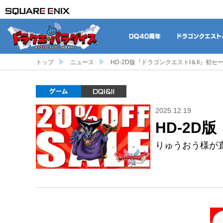
DQ40周年
トップ
ニュース
HD-2D版『ドラゴンクエストI＆II』初セ
ゲーム
DQI&II
2025.12.19
HD-2D
りゅうおう様が直