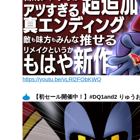
https://youtu.be/vLRl2FQbKWQ
【初セール開催中！】#DQ1and2 りゅ