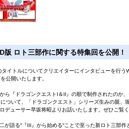
てHD-2D版 ロト三部作に関する特集回を公開！
イトルについてクリエイターにインタビューを行うWEB動画
集回を公開いたします。
』から『ドラゴンクエストI＆II』の順で制作されたのか、
りについて、「ドラゴンクエスト」シリーズ生みの親、
プロデューサー
早坂将昭よりお話いたします。ぜひご覧
 雄二が語る"『III』から始める"ことで至った新ロト三部作