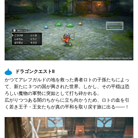
ドラゴンクエストII
かつてアレフガルドの地を救った勇者ロトの子孫たちによっ
て、新たに３つの国が興された世界。しかし、その平穏は恐
ろしい魔物の軍勢に突如として打ち砕かれる。
広がりつつある闇のちからに立ち向かうため、ロトの血を引
く若き王子・王女たちが真の平和を取り戻す旅に出る――！