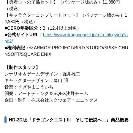
【勇者ロトの子孫セット】（パッケージ版のみ）11,980円
（税込）
【キャラクターコンプリートセット】（パッケージ版のみ）1
4,980円（税込）
■CERO年齢区分：
B（12才以上対象）
■公式サイトURL：
https://www.dragonquest.jp/roto-trilogy/dq1a
nd2/
■権利表記：
© ARMOR PROJECT/BIRD STUDIO/SPIKE CHU
NSOFT/SQUARE ENIX
【制作スタッフ】
シナリオ＆ゲームデザイン：堀井雄二
キャラクターデザイン：鳥山 明
音楽：すぎやまこういち
開発：アートディンク＆SQEX浅野チーム
企画・制作：株式会社スクウェア・エニックス
HD-2D版『ドラゴンクエストIII そして伝説へ…』商品概要