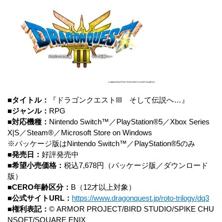
■タイトル：
『ドラゴンクエストIII そして伝説へ…』
■ジャンル：
RPG
■対応機種：
Nintendo Switch™／PlayStation®5／Xbox Series
X|S／Steam®／Microsoft Store on Windows
※パッケージ版はNintendo Switch™／PlayStation®5のみ
■発売日：
好評発売中
■希望小売価格：
税込7,678円（パッケージ版／ダウンロード
版）
■CERO年齢区分：
B（12才以上対象）
■公式サイトURL：
https://www.dragonquest.jp/roto-trilogy/dq3
■
権利表記：
© ARMOR PROJECT/BIRD STUDIO/SPIKE CHU
NSOFT/SQUARE ENIX