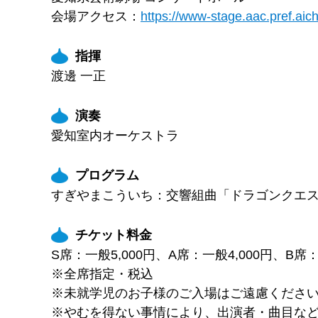
会場アクセス：
https://www-stage.aac.pref.aichi
指揮
渡邊 一正
演奏
愛知室内オーケストラ
プログラム
すぎやまこういち：交響組曲「ドラゴンクエスト
チケット料金
S席：一般5,000円、A席：一般4,000円、B席：
※全席指定・税込
※未就学児のお子様のご入場はご遠慮くださ
※やむを得ない事情により、出演者・曲目な