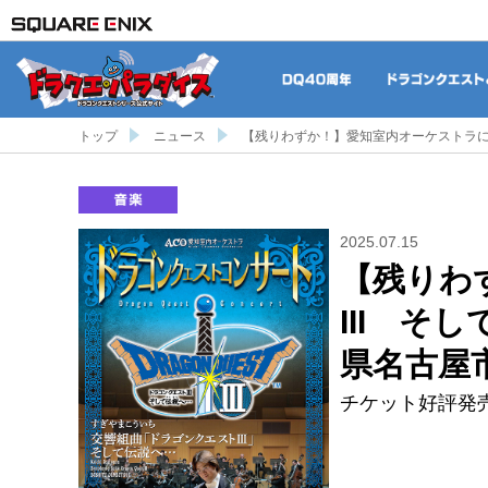
DQ40周年
トップ
ニュース
【残りわずか！】愛知室内オーケストラによ
音楽
2025.07.15
【残りわ
III そ
県名古屋
チケット好評発