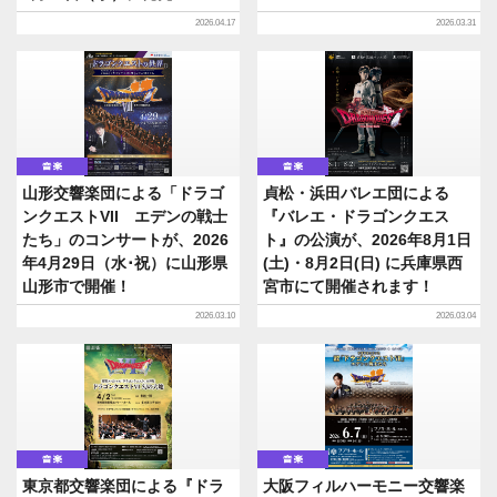
2026.04.17
2026.03.31
音楽
音楽
山形交響楽団による「ドラゴ
貞松・浜田バレエ団による
ンクエストVII エデンの戦士
『バレエ・ドラゴンクエス
たち」のコンサートが、2026
ト』の公演が、2026年8月1日
年4月29日（水･祝）に山形県
(土)・8月2日(日) に兵庫県西
山形市で開催！
宮市にて開催されます！
2026.03.10
2026.03.04
音楽
音楽
東京都交響楽団による『ドラ
大阪フィルハーモニー交響楽