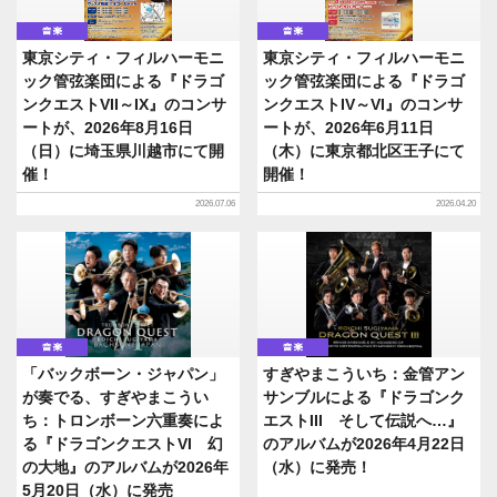
音楽
音楽
東京シティ・フィルハーモニ
東京シティ・フィルハーモニ
ック管弦楽団による『ドラゴ
ック管弦楽団による『ドラゴ
ンクエストVII～IX』のコンサ
ンクエストIV～VI』のコンサ
ートが、2026年8月16日
ートが、2026年6月11日
（日）に埼玉県川越市にて開
（木）に東京都北区王子にて
催！
開催！
2026.07.06
2026.04.20
音楽
音楽
「バックボーン・ジャパン」
すぎやまこういち：金管アン
が奏でる、すぎやまこうい
サンブルによる『ドラゴンク
ち：トロンボーン六重奏によ
エストIII そして伝説へ…』
る『ドラゴンクエストVI 幻
のアルバムが2026年4月22日
の大地』のアルバムが2026年
（水）に発売！
5月20日（水）に発売