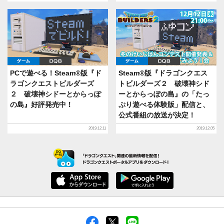
ゲーム
DQB
ゲーム
DQB
PCで遊べる！Steam®版『ド
Steam®版『ドラゴンクエス
ラゴンクエストビルダーズ
トビルダーズ２ 破壊神シド
２ 破壊神シドーとからっぽ
ーとからっぽの島』の「たっ
の島』好評発売中！
ぷり遊べる体験版」配信と、
公式番組の放送が決定！
2019.12.11
2019.12.05