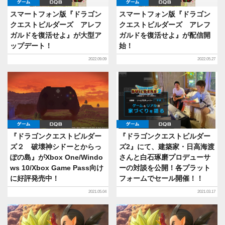
ゲーム
DQB
ゲーム
DQB
スマートフォン版『ドラゴン
スマートフォン版『ドラゴン
クエストビルダーズ アレフ
クエストビルダーズ アレフ
ガルドを復活せよ』が大型ア
ガルドを復活せよ』が配信開
ップデート！
始！
2022.09.09
2022.05.27
ゲーム
DQB
ゲーム
DQB
『ドラゴンクエストビルダー
『ドラゴンクエストビルダー
ズ２ 破壊神シドーとからっ
ズ2』にて、建築家・日高海渡
ぽの島』がXbox One/Windo
さんと白石琢磨プロデューサ
ws 10/Xbox Game Pass向け
ーの対談を公開！各プラット
に好評発売中！
フォームでセール開催！！
2021.05.04
2021.03.17