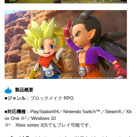
製品概要
■ジャンル
：ブロックメイク RPG
■対応機種
：PlayStation®4／Nintendo Switch™／Steam®／Xb
ox One ※¹／Windows 10
※¹ Xbox series X|Sでもプレイ可能です。