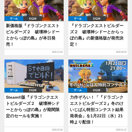
ゲーム
DQB
ゲーム
DQB
新価格版『ドラゴンクエスト
『ドラゴンクエストビルダー
ビルダーズ２ 破壊神シドー
ズ２ 破壊神シドーとからっ
とからっぽの島』が本日発
ぽの島』の新価格版が発売決
売！
定！
2020.12.04
2020.09.25
ゲーム
DQB
ゲーム
DQB
Steam®版『ドラゴンクエス
力作ぞろい！「『ドラゴンク
トビルダーズ２ 破壊神シド
エストビルダーズ２』冬のけ
ーとからっぽの島』が期間限
いじばん特別コンテスト結果
定のセールを実施！
発表会」を1月22日（水）21
時より配信！
2020.02.28
2020.01.22