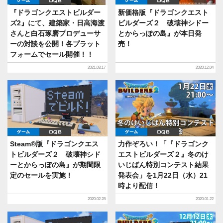
ゲーム
DQB
ゲーム
DQB
『ドラゴンクエストビルダー
新価格版『ドラゴンクエスト
ズ2』にて、建築家・日高海渡
ビルダーズ２ 破壊神シドー
さんと白石琢磨プロデューサ
とからっぽの島』が本日発
ーの対談を公開！各プラット
売！
フォームでセール開催！！
2021.03.17
2020.12.04
ゲーム
DQB
ゲーム
DQB
Steam®版『ドラゴンクエス
力作ぞろい！「『ドラゴンク
トビルダーズ２ 破壊神シド
エストビルダーズ２』冬のけ
ーとからっぽの島』が期間限
いじばん特別コンテスト結果
定のセールを実施！
発表会」を1月22日（水）21
時より配信！
2020.02.28
2020.01.22