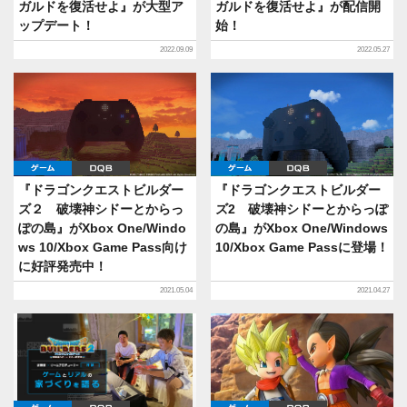
ガルドを復活せよ』が大型ア
ガルドを復活せよ』が配信開
ップデート！
始！
2022.09.09
2022.05.27
ゲーム
DQB
ゲーム
DQB
『ドラゴンクエストビルダー
『ドラゴンクエストビルダー
ズ２ 破壊神シドーとからっ
ズ2 破壊神シドーとからっぽ
ぽの島』がXbox One/Windo
の島』がXbox One/Windows
ws 10/Xbox Game Pass向け
10/Xbox Game Passに登場！
に好評発売中！
2021.05.04
2021.04.27