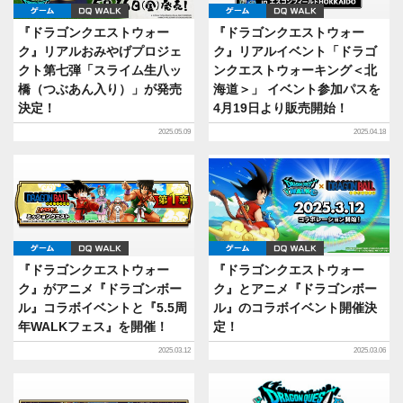
ゲーム
DQ WALK
ゲーム
DQ WALK
『ドラゴンクエストウォー
『ドラゴンクエストウォー
ク』リアルおみやげプロジェ
ク』リアルイベント「ドラゴ
クト第七弾「スライム生八ッ
ンクエストウォーキング＜北
橋（つぶあん入り）」が発売
海道＞」 イベント参加パスを
決定！
4月19日より販売開始！
2025.05.09
2025.04.18
ゲーム
DQ WALK
ゲーム
DQ WALK
『ドラゴンクエストウォー
『ドラゴンクエストウォー
ク』がアニメ『ドラゴンボー
ク』とアニメ『ドラゴンボー
ル』コラボイベントと『5.5周
ル』のコラボイベント開催決
年WALKフェス』を開催！
定！
2025.03.12
2025.03.06