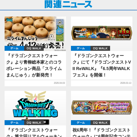
ゲーム
DQ WALK
ゲーム
DQ WALK
『ドラゴンクエストウォー
『ドラゴンクエストウォー
ク』より青柳総本家とのコラ
ク』にて『ドラゴンクエストV
ボレーション商品「スライム
II ReWALK』『6.5周年WALK
まんじゅう」が新発売！
フェス』を開催！
2026.04.03
2026.03.13
ゲーム
DQ WALK
ゲーム
DQ WALK
『ドラゴンクエストウォー
祝6周年！『ドラゴンクエスト
ク』第六回リアルウォーキン
ウォーク』に6周年記念コンテ