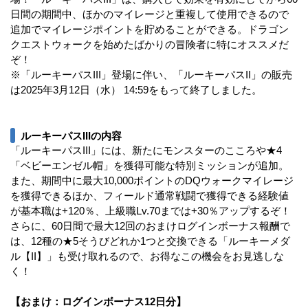
日間の期間中、ほかのマイレージと重複して使用できるので
追加でマイレージポイントを貯めることができる。ドラゴン
クエストウォークを始めたばかりの冒険者に特にオススメだ
ぞ！
※「ルーキーパスIII」登場に伴い、「ルーキーパスII」の販売
は2025年3月12日（水） 14:59をもって終了しました。
ルーキーパスIIIの内容
「ルーキーパスIII」には、新たにモンスターのこころや★4
「ベビーエンゼル帽」を獲得可能な特別ミッションが追加。
また、期間中に最大10,000ポイントのDQウォークマイレージ
を獲得できるほか、フィールド通常戦闘で獲得できる経験値
が基本職は+120％、上級職Lv.70までは+30％アップするぞ！
さらに、60日間で最大12回のおまけログインボーナス報酬で
は、12種の★5そうびどれか1つと交換できる「ルーキーメダ
ル【II】」も受け取れるので、お得なこの機会をお見逃しな
く！
【おまけ：ログインボーナス12日分】