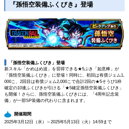
『孫悟空装備ふくびき』登場
「孫悟空装備ふくびき」登場
新スキル「かめはめ波」を習得できる★5ぶき「如意棒」が
「孫悟空装備ふくびき」に登場！同時に、初回は有償ジェム1,
000こ、2回目は有償ジェム2,000こで合計2回の★5そうび1枠
確定の10連ふくびきが引ける「★5確定孫悟空装備ふくびき」
も開催！さらに、孫悟空装備ふくびきには、「4周年記念装
備」が一部SP装備の代わりに含まれます。
開催期間
2025年3月12日（水）～2025年5月13日（火）14:59まで