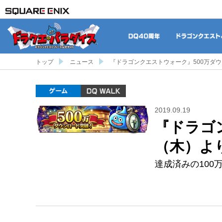
DQ40周年
トップ
ニュース
『ドラゴンクエストウォーク』500万ダ
ゲーム
DQ WALK
2019.09.19
『ドラゴ
（木）よ
達成済みの100