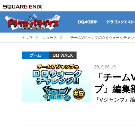
DQ40周年
トップ
ニュース
「チームVジャンプのＤＱウォークチャレ
ゲーム
DQ WALK
2019.06.19
「チーム
プ』編集
『Vジャンプ』