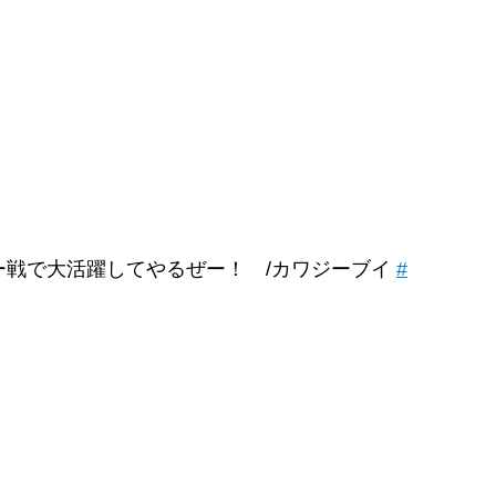
ー戦で大活躍してやるぜー！ /カワジーブイ
#