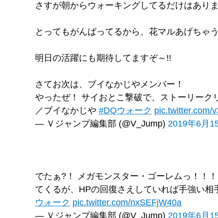
さすが朝からウォーキングしてるだけはあり
とってもがんばってるから、花マルあげちゃ
明日の活躍にも期待してますぞ～!!
さてお次は、ブイなかじやメンバー！
やったぜ！ サイおとこ撃破で、ストーリーク
／ブイなかじや
#DQウォーク
pic.twitter.com
— Ｖジャンプ編集部 (@V_Jump)
2019年6月1
でたぁ?！ メガモンスター・ゴーレムっ！！
てくるが、HPの回復さえしていれば手強い相
ウォーク
pic.twitter.com/nxSEFjW40a
— Ｖジャンプ編集部 (@V_Jump)
2019年6月1