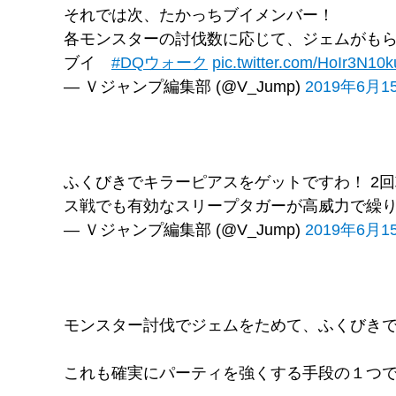
それでは次、たかっちブイメンバー！
各モンスターの討伐数に応じて、ジェムがもら
ブイ
#DQウォーク
pic.twitter.com/HoIr3N10k
— Ｖジャンプ編集部 (@V_Jump)
2019年6月1
ふくびきでキラーピアスをゲットですわ！ 2
ス戦でも有効なスリープタガーが高威力で繰
— Ｖジャンプ編集部 (@V_Jump)
2019年6月1
モンスター討伐でジェムをためて、ふくびき
これも確実にパーティを強くする手段の１つです