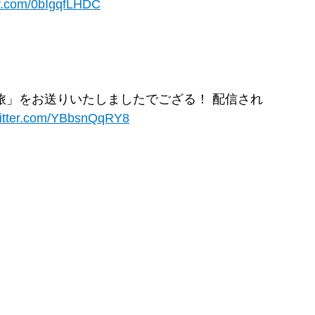
ter.com/0bIgqfLHDC
旅」をお送りいたしましたでござる！ 配信され
witter.com/YBbsnQqRY8