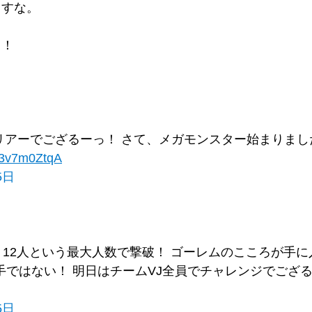
ますな。
う！
リアーでござるーっ！ さて、メガモンスター始まりま
/v3v7m0ZtqA
5日
！ 12人という最大人数で撃破！ ゴーレムのこころが手
手ではない！ 明日はチームVJ全員でチャレンジでござ
5日