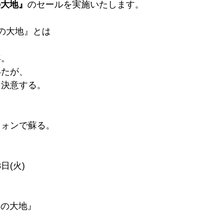
の大地』
のセールを実施いたします。
の大地』とは
年。
いたが、
を決意する。
？
フォンで蘇る。
8日(火)
幻の大地』