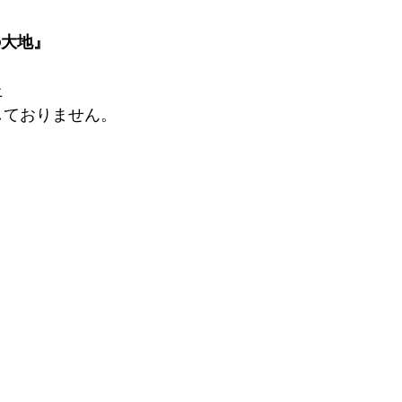
の大地』
上
応しておりません。