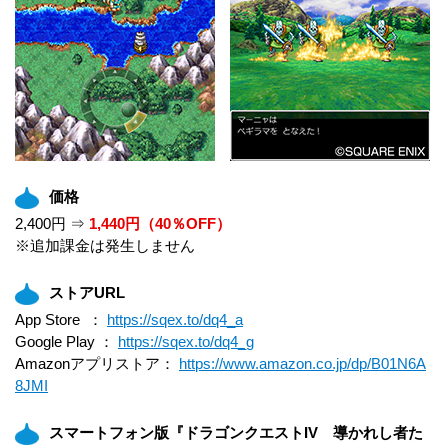
価格
2,400円 ⇒
1,440円（40％OFF）
※追加課金は発生しません
ストアURL
App Store ：
https://sqex.to/dq4_a
Google Play ：
https://sqex.to/dq4_g
Amazonアプリストア：
https://www.amazon.co.jp/dp/B01N6A
8JMI
スマートフォン版『ドラゴンクエストIV 導かれし者た