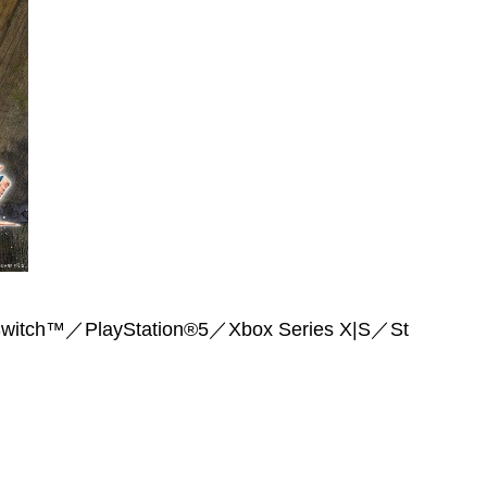
™／PlayStation®5／Xbox Series X|S／St