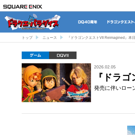
DQ40周年
トップ
ニュース
『ドラゴンクエストVII Reimagined』
ゲーム
DQVII
2026.02.05
『ドラゴン
発売に伴いロー