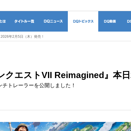
ドラゴンクエストとは
タイトル一覧
DQニュース
DQトピックス
DQ
本日2026年2月5日（木）発売！
クエストVII Reimagined』本
ンチトレーラーを公開しました！