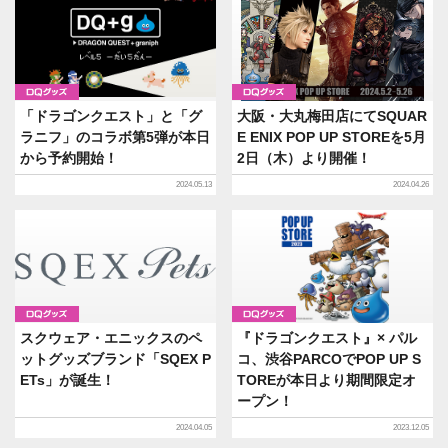
グッズ
グッズ
「ドラゴンクエスト」と「グ
大阪・大丸梅田店にてSQUAR
ラニフ」のコラボ第5弾が本日
E ENIX POP UP STOREを5月
から予約開始！
2日（木）より開催！
2024.05.13
2024.04.26
グッズ
グッズ
スクウェア・エニックスのペ
『ドラゴンクエスト』× パル
ットグッズブランド「SQEX P
コ、渋谷PARCOでPOP UP S
ETs」が誕生！
TOREが本日より期間限定オ
ープン！
2024.04.05
2023.12.05