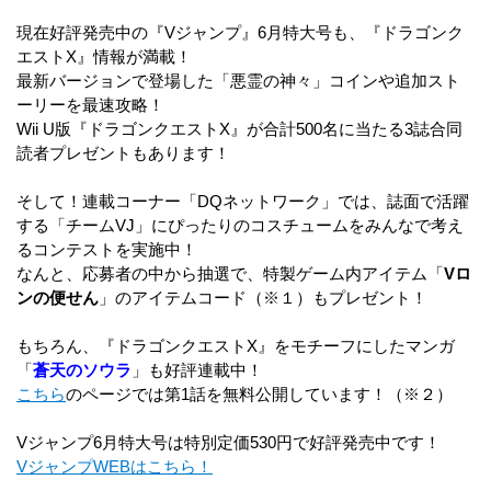
現在好評発売中の『Vジャンプ』6月特大号も、『ドラゴンク
エストX』情報が満載！
最新バージョンで登場した「悪霊の神々」コインや追加スト
ーリーを最速攻略！
Wii U版『ドラゴンクエストX』が合計500名に当たる3誌合同
読者プレゼントもあります！
そして！連載コーナー「DQネットワーク」では、誌面で活躍
する「チームVJ」にぴったりのコスチュームをみんなで考え
るコンテストを実施中！
なんと、応募者の中から抽選で、特製ゲーム内アイテム「
Vロ
ンの便せん
」のアイテムコード
（※１）
もプレゼント！
もちろん、『ドラゴンクエストX』をモチーフにしたマンガ
「
蒼天のソウラ
」も好評連載中！
こちら
のページでは第1話を無料公開しています！
（※２）
Vジャンプ6月特大号は特別定価530円で好評発売中です！
VジャンプWEBはこちら！