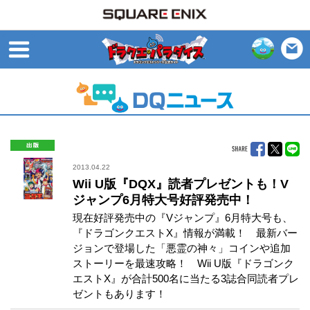
open
出版
2013.04.22
Wii U版『DQX』読者プレゼントも！V
ジャンプ6月特大号好評発売中！
現在好評発売中の『Vジャンプ』6月特大号も、
『ドラゴンクエストX』情報が満載！ 最新バー
ジョンで登場した「悪霊の神々」コインや追加
ストーリーを最速攻略！ Wii U版『ドラゴンク
エストX』が合計500名に当たる3誌合同読者プレ
ゼントもあります！