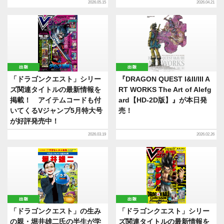
2026.05.15
2026.04.21
出版
出版
「ドラゴンクエスト」シリー
『DRAGON QUEST I&II/III A
ズ関連タイトルの最新情報を
RT WORKS The Art of Alefg
掲載！ アイテムコードも付
ard【HD-2D版】』が本日発
いてくるVジャンプ5月特大号
売！
が好評発売中！
2026.03.19
2026.02.26
出版
出版
「ドラゴンクエスト」の生み
「ドラゴンクエスト」シリー
の親・堀井雄二氏の半生が学
ズ関連タイトルの最新情報を