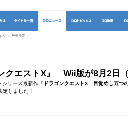
ドラゴンクエストとは
タイトル一覧
DQニュース
DQトピックス
DQ
日（木）に発売決定！
ンクエストX』 Wii版が8月2日
トシリーズ最新作『
ドラゴンクエストX 目覚めし五つ
決定しました！