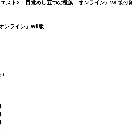
クエストX 目覚めし五つの種族 オンライン
』Wii版
ンライン』Wii版
込）
ト
ト
ト
す。