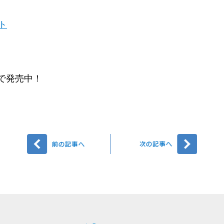
ト
)で発売中！
前へ
次へ