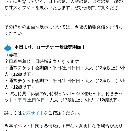
ト」にもなっている、ロトの剣、天空の剣、勇者の剣・改の
原寸大オブジェを展示いたします。ぜひ会場でご覧くださ
い。
そのほかの企画や展示については、今後の情報発信をお待ち
ください。
本日より、ローチケ 一般販売開始！
〈券種〉
全日程先着順、日時指定券となります。
・通常チケット会期前：平日/土日休日・大人（13歳以上）/⼩
人（12歳以下）
・通常チケット会期中：平日/土日休日・大人（13歳以上）/⼩
人（12歳以下）
・限定特典「伝説の剣 特製ピンバッジ 3種セット」付きチケ
ット：平日/土日休日・大人（13歳以上）/⼩人（12歳以下）
詳しくは
公式サイト
をご確認ください。
※本イベントに関する情報は予告なく変更になる場合があり