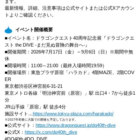
ます。
最新情報、詳細、注意事項は公式サイトまたは公式Xアカウン
トよりご確認ください。
イベント開催概要
■イベント名：ドラゴンクエスト40周年記念展『ドラゴンクエ
スト the DIVE -まだ見ぬ冒険の舞台へ-』
■開催期間：2026年7月17日（金）～9月6日（日）※期間中無
休
■開場時間：11:00～21:00（最終入場時間19:59）
■開催場所：東急プラザ原宿「ハラカド」4階MAZE、2階COV
ER
東京都渋谷区神宮前6-31-21
東京メトロ各線「明治神宮前（原宿）」駅 出口4・7から徒歩1
分
JR山手線「原宿」駅 徒歩4分
施設サイト…
https://www.tokyu-plaza.com/harakado/
※2027年初春に大阪での開催も予定しております。
■公式サイト：
https://www.dragonquest.jp/dq40th-dive
■公式X：
https://x.com/dq40th_dive
#DQ40th #DQ_DIVE