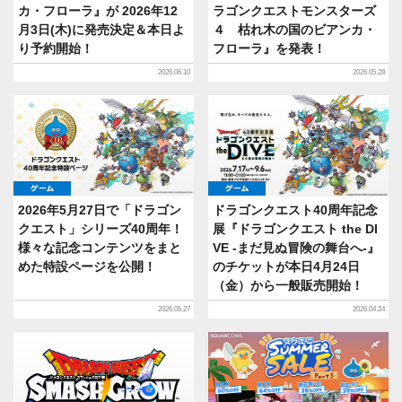
カ・フローラ』が 2026年12
ラゴンクエストモンスターズ
月3日(木)に発売決定＆本日よ
４ 枯れ木の国のビアンカ・
り予約開始！
フローラ』を発表！
2026.06.10
2026.05.28
ゲーム
ゲーム
2026年5月27日で「ドラゴン
ドラゴンクエスト40周年記念
クエスト」シリーズ40周年！
展『ドラゴンクエスト the DI
様々な記念コンテンツをまと
VE -まだ見ぬ冒険の舞台へ-』
めた特設ページを公開！
のチケットが本日4月24日
（金）から一般販売開始！
2026.05.27
2026.04.24