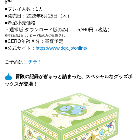
h™
■プレイ人数：1人
■発売日：2026年6月25日（木）
■希望小売価格
・通常版[ダウンロード版のみ]……5,940円（税込）
※本商品はダウンロード版のみの販売です。
■CERO年齢区分：審査予定
■公式サイト：
https://www.dqx.jp/online/
ご予約は
コチラ
！
冒険の記録がぎゅっと詰まった、スペシャルなグッズボ
ックスが登場！