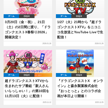
ゲーム
DQX
ゲーム
DQX
3月20日（金・祝）、21日
1/27（火）21時から『超ドラ
（土）の2日間に渡り、「ドラ
ゴンクエストXTV』をニコニ
ゴンクエストX春祭り2026」
コ生放送とYouTube Liveで生
開催決定！
配信！
2026.01.28
2026.01.26
ゲーム
DQX
ゲーム
DQX
超ドラゴンクエストXTVから
『ドラゴンクエストX オンラ
生まれたサブ番組「新人さん
イン』と森永製菓株式会社
いらっしゃい！」の第10回を
『おっとっと』とのコラボ企
11月13日（火）に配信！
画が本日より開催！
2025.11.12
2025.11.05