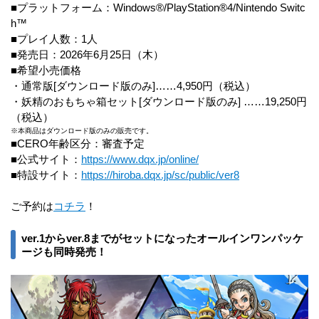
■プラットフォーム：Windows®/PlayStation®4/Nintendo Switc
h™
■プレイ人数：1人
■発売日：2026年6月25日（木）
■希望小売価格
・通常版[ダウンロード版のみ]……4,950円（税込）
・妖精のおもちゃ箱セット[ダウンロード版のみ] ……19,250円
（税込）
※本商品はダウンロード版のみの販売です。
■CERO年齢区分：審査予定
■公式サイト：
https://www.dqx.jp/online/
■特設サイト：
https://hiroba.dqx.jp/sc/public/ver8
ご予約は
コチラ
！
ver.1からver.8までがセットになったオールインワンパッケ
ージも同時発売！