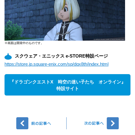
※画面は開発中のものです。
スクウェア・エニックス e-STORE特設ページ
https://store.jp.square-enix.com/sp/dqx8th/index.html
『ドラゴンクエストX 時空の迷い子たち オンライン』
特設サイト
前へ
次へ