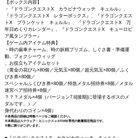
【ボックス内容】
・『ドラゴンクエストX カラビナウォッチ キュルル』、
『ドラゴンクエストX レターボックス』、『ドラゴンクエス
トX ブランケット キュルル』、『ドラゴンクエストX 万
年日めくりカレンダー』、『ドラゴンクエストX キューロピ
ア風タンブラー』
【ゲーム内アイテム特典】
・時の歯車チャーム、時の妖精プリズム、しぐさ書・準備運
動、フォクシーウィッグ
、お役立ちアイテムセット
（黄金の花びら×80個／元気玉×80個／超元気玉×80個／ふく
びき券×80個／
スペシャルふくびき券×80個／特急メタル招待券×8個／メタル
迷宮ペア招待券×8個／
？？？メダル×4個（バージョン7.6[後期]に登場するボスのメ
ダルです。）／
身代わりのコイン×4個）
※各商品の詳細は特集ページをご確認ください。
※本商品はスクウェア・エニックス e-STORE専売の数量限定商品です。
※数に限りがございます。
■『ドラゴンクエストX カラビナウォッチ キュルル』