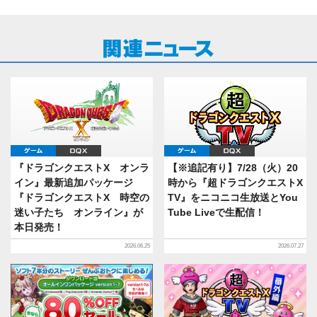
ゲーム
DQX
ゲーム
DQX
『ドラゴンクエストX オンラ
【※追記有り】7/28（火）20
イン』最新追加パッケージ
時から『超ドラゴンクエストX
『ドラゴンクエストX 時空の
TV』をニコニコ生放送とYou
迷い子たち オンライン』が
Tube Liveで生配信！
本日発売！
2026.06.25
2026.07.27