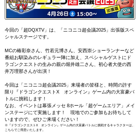
今回の「超DQXTV」は、「ニコニコ超会議2025」出張版スペ
シャルステージです。
MCの椿彩奈さん、竹若元博さん、安西崇ショーランナーなど
番組お馴染みのレギュラー陣に加え、スペシャルゲストにド
ラゴンクエストの生みの親の堀井雄二さん、初心者大使の西
井万理那さんが出演！
今回は「ニコニコ超会議2025」来場者の皆様と、時間の許す
限り『ドラゴンクエストX オンライン』ゲーム内の大富豪バ
トルに挑戦します！
なお、イベントは幕張メッセ 8ホール「超ゲームエリア」メイ
ンステージにて実施します！ 現地でのご参加もお待ちして
いますので、ぜひご来場ください！
※『ドラゴンクエストX オンライン』ゲーム内の大富豪バトルに挑戦するキャラクターは、
こちらでご用意いたします。