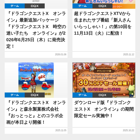
ゲーム
DQX
ゲーム
DQX
『ドラゴンクエストX オンラ
超ドラゴンクエストXTVから
イン』最新追加パッケージ
生まれたサブ番組「新人さん
『ドラゴンクエストX 時空の
いらっしゃい！」の第10回を
迷い子たち オンライン』が2
11月13日（火）に配信！
026年6月25日（木）に発売決
定！
2026.01.06
2025.11.12
ゲーム
DQX
ゲーム
DQX
『ドラゴンクエストX オンラ
ダウンロード版『ドラゴンク
イン』と森永製菓株式会社
エストX オンライン』の期間
『おっとっと』とのコラボ企
限定セール実施中！
画が本日より開催！
2025.11.05
2025.10.22