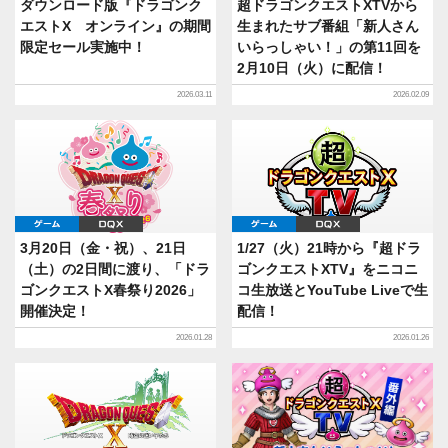
ダウンロード版『ドラゴンク
超ドラゴンクエストXTVから
エストX オンライン』の期間
生まれたサブ番組「新人さん
限定セール実施中！
いらっしゃい！」の第11回を
2月10日（火）に配信！
2026.03.11
2026.02.09
ゲーム
DQX
ゲーム
DQX
3月20日（金・祝）、21日
1/27（火）21時から『超ドラ
（土）の2日間に渡り、「ドラ
ゴンクエストXTV』をニコニ
ゴンクエストX春祭り2026」
コ生放送とYouTube Liveで生
開催決定！
配信！
2026.01.28
2026.01.26