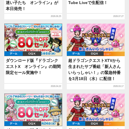
迷い子たち オンライン』が
Tube Liveで生配信！
本日発売！
2026.06.25
2026.07.27
ゲーム
DQX
ゲーム
DQX
ダウンロード版『ドラゴンク
超ドラゴンクエストXTVから
エストX オンライン』の期間
生まれたサブ番組「新人さん
限定セール実施中！
いらっしゃい！」の緊急特番
を3月18日（水）に配信！
2026.04.22
2026.03.17
ゲーム
DQX
ゲーム
DQX