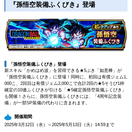
『孫悟空装備ふくびき』登場
「孫悟空装備ふくびき」登場
新スキル「かめはめ波」を習得できる★5ぶき「如意棒」が
「孫悟空装備ふくびき」に登場！同時に、初回は有償ジェム1,
000こ、2回目は有償ジェム2,000こで合計2回の★5そうび1枠
確定の10連ふくびきが引ける「★5確定孫悟空装備ふくびき」
も開催！さらに、孫悟空装備ふくびきには、「4周年記念装
備」が一部SP装備の代わりに含まれます。
開催期間
2025年3月12日（水）～2025年5月13日（火）14:59まで