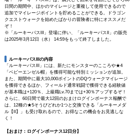
日間の期間中、ほかのマイレージと重複して使用できるので
追加でマイレージポイントを貯めることができる。ドラゴン
クエストウォークを始めたばかりの冒険者に特にオススメだ
ぞ！
※「ルーキーパスIII」登場に伴い、「ルーキーパスII」の販売
は2025年3月12日（水） 14:59をもって終了しました。
ルーキーパスIIIの内容
「ルーキーパスIII」には、新たにモンスターのこころや★4
「ベビーエンゼル帽」を獲得可能な特別ミッションが追加。
また、期間中に最大10,000ポイントのDQウォークマイレージ
を獲得できるほか、フィールド通常戦闘で獲得できる経験値
が基本職は+120％、上級職Lv.70までは+30％アップするぞ！
さらに、60日間で最大12回のおまけログインボーナス報酬で
は、12種の★5そうびどれか1つと交換できる「ルーキーメダ
ル【II】」も受け取れるので、お得なこの機会をお見逃しな
く！
【おまけ：ログインボーナス12日分】