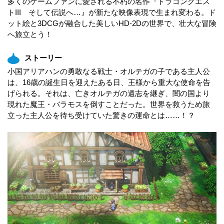
多くのゲームファンに愛される不朽の名作『ドラゴンクエス
トIII そして伝説へ…』が新たな映像表現で生まれ変わる。ド
ット絵と3DCGが融合した美しいHD-2Dの世界で、壮大な冒険
へ旅立とう！
ストーリー
小国アリアハンの勇敢なる戦士・オルテガの子である主人公
は、16歳の誕生日を迎えたある日、王様から重大な使命を告
げられる。それは、亡きオルテガの遺志を継ぎ、闇の国より
現れた魔王・バラモスを倒すことだった。世界を救うため旅
立った主人公を待ち受けていた驚きの運命とは……！？