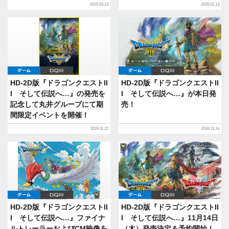
2025.03.13
2025.02.13
ゲーム
DQIII
ゲーム
DQIII
HD-2D版『ドラゴンクエストII
HD-2D版『ドラゴンクエストII
I そして伝説へ…』の発売を
I そして伝説へ…』が本日発
記念して丸井グループにて期
売！
間限定イベントを開催！
2024.11.22
2024.11.14
ゲーム
DQIII
ゲーム
DQIII
HD-2D版『ドラゴンクエストII
HD-2D版『ドラゴンクエストII
I そして伝説へ…』ファイナ
I そして伝説へ…』11月14日
ルトレーラーおよびCM映像を
（木）発売決定＆予約開始！