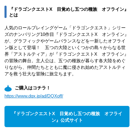
『ドラゴンクエストX 目覚めし五つの種族 オフライン』
とは
人気のロールプレイングゲーム「ドラゴンクエスト」シリー
ズのナンバリング10作目『ドラゴンクエストX オンライン』
が、グラフィックやゲームバランスなどを一新したオフライ
ン版として登場！ 五つの大陸といくつかの島々からなる世
界「アストルティア」が『ドラゴンクエストX オフライン』
の冒険の舞台。主人公は、五つの種族が暮らす各大陸をめぐ
りながら、仲間たちとともに魔に侵され始めたアストルティ
アを救う壮大な冒険に旅立ちます。
ご購入はコチラ！
https://www.dqx.jp/ad/DQXoff/
『ドラゴンクエストX 目覚めし五つの種族 オフライ
ン』公式サイト