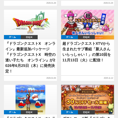
2026.01.28
2026.01.26
ゲーム
DQX
ゲーム
DQX
『ドラゴンクエストX オンラ
超ドラゴンクエストXTVから
イン』最新追加パッケージ
生まれたサブ番組「新人さん
『ドラゴンクエストX 時空の
いらっしゃい！」の第10回を
迷い子たち オンライン』が2
11月13日（火）に配信！
026年6月25日（木）に発売決
定！
2026.01.06
2025.11.12
ゲーム
DQX
ゲーム
DQX