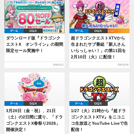
ゲーム
DQX
ゲーム
DQX
ダウンロード版『ドラゴンク
超ドラゴンクエストXTVから
エストX オンライン』の期間
生まれたサブ番組「新人さん
限定セール実施中！
いらっしゃい！」の第11回を
2月10日（火）に配信！
2026.03.11
2026.02.09
ゲーム
DQX
ゲーム
DQX
3月20日（金・祝）、21日
1/27（火）21時から『超ドラ
（土）の2日間に渡り、「ドラ
ゴンクエストXTV』をニコニ
ゴンクエストX春祭り2026」
コ生放送とYouTube Liveで生
開催決定！
配信！