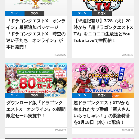
ゲーム
DQX
ゲーム
DQX
『ドラゴンクエストX オンラ
【※追記有り】7/28（火）20
イン』最新追加パッケージ
時から『超ドラゴンクエストX
『ドラゴンクエストX 時空の
TV』をニコニコ生放送とYou
迷い子たち オンライン』が
Tube Liveで生配信！
本日発売！
2026.06.25
2026.07.27
ゲーム
DQX
ゲーム
DQX
ダウンロード版『ドラゴンク
超ドラゴンクエストXTVから
エストX オンライン』の期間
生まれたサブ番組「新人さん
限定セール実施中！
いらっしゃい！」の緊急特番
を3月18日（水）に配信！
2026.04.22
2026.03.17