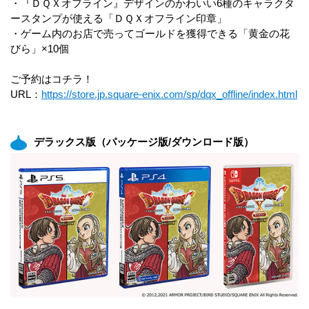
・『ＤＱＸオフライン』デザインのかわいい6種のキャラクタ
ースタンプが使える「ＤＱＸオフライン印章」
・ゲーム内のお店で売ってゴールドを獲得できる「黄金の花
びら」×10個
ご予約はコチラ！
URL：
https://store.jp.square-enix.com/sp/dqx_offline/index.html
デラックス版（パッケージ版/ダウンロード版）