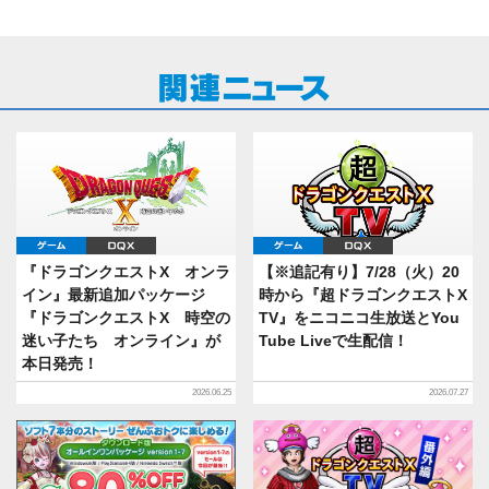
ゲーム
DQX
ゲーム
DQX
『ドラゴンクエストX オンラ
【※追記有り】7/28（火）20
イン』最新追加パッケージ
時から『超ドラゴンクエストX
『ドラゴンクエストX 時空の
TV』をニコニコ生放送とYou
迷い子たち オンライン』が
Tube Liveで生配信！
本日発売！
2026.06.25
2026.07.27