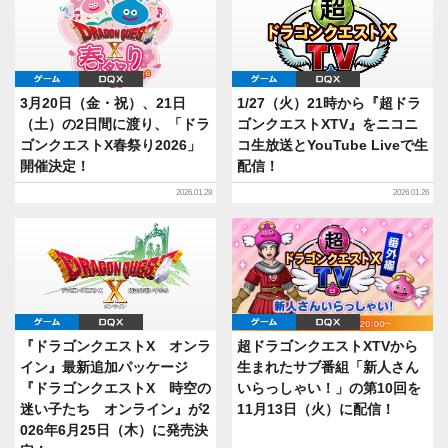
ゲーム
DQX
ゲーム
DQX
3月20日（金・祝）、21日
1/27（火）21時から『超ドラ
（土）の2日間に渡り、「ドラ
ゴンクエストXTV』をニコニ
ゴンクエストX春祭り2026」
コ生放送とYouTube Liveで生
開催決定！
配信！
2026.01.28
2026.01.26
ゲーム
DQX
ゲーム
DQX
『ドラゴンクエストX オンラ
超ドラゴンクエストXTVから
イン』最新追加パッケージ
生まれたサブ番組「新人さん
『ドラゴンクエストX 時空の
いらっしゃい！」の第10回を
迷い子たち オンライン』が2
11月13日（火）に配信！
026年6月25日（木）に発売決