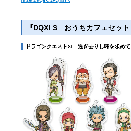
https://sqex.to/QBiYx
『DQXI S おうちカフェセッ
ドラゴンクエストXI 過ぎ去りし時を求めて