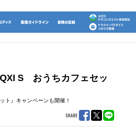
動画
DQグッズ
配信ガイドライン
冒険の記録
QXI S おうちカフェセッ
セット』キャンペーンも開催！