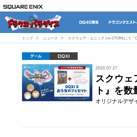
DQ40周年
トップ
ニュース
スクウェア・エニックスe-STOREにて『
ゲーム
DQXI
2020.07.27
スクウェア
ト』を数
オリジナルデザ