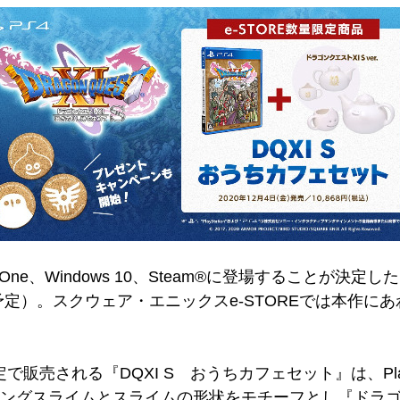
、Xbox One、Windows 10、Steam®に登場するこ
（土）予定）。スクウェア・エニックスe-STOREでは本
で販売される『DQXI S おうちカフェセット』は、Play
キングスライムとスライムの形状をモチーフとし『ドラゴ