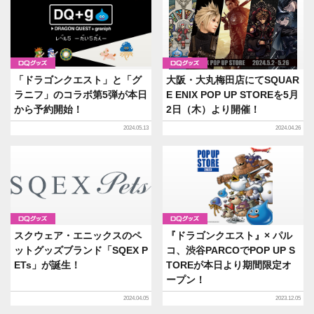
グッズ
グッズ
「ドラゴンクエスト」と「グ
大阪・大丸梅田店にてSQUAR
ラニフ」のコラボ第5弾が本日
E ENIX POP UP STOREを5月
から予約開始！
2日（木）より開催！
2024.05.13
2024.04.26
グッズ
グッズ
スクウェア・エニックスのペ
『ドラゴンクエスト』× パル
ットグッズブランド「SQEX P
コ、渋谷PARCOでPOP UP S
ETs」が誕生！
TOREが本日より期間限定オ
ープン！
2024.04.05
2023.12.05