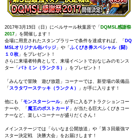
2017年3月19日（日）にベルサール秋葉原で「
DQMSL感謝祭
2017
」を開催します！
会場に用意されたスタンプラリーで条件を達成すれば、「
DQ
MSLオリジナル缶バッジ
」や「
ふくびき券スペシャル（闘）
１０枚
」をプレゼント！
さらに来場者特典として、来場イベントでおなじみのモンス
ター「
バトミン（ランクＳ）
」をプレゼント！
「みんなで冒険 遊び放題」コーナーでは、新登場の装備品
「
スラタワーステッキ（ランクＡ）
」が手に入ります！
他にも「
モンスターシール
」が手に入るアトラクションコー
ナーや、「
魔王のポストカード
」が当たる巨大ふくびきコー
ナーなど、楽しいコーナーが盛りだくさん！
メインステージでは「らいなま公開放送」や「第３回最強マ
スター決定戦 決勝大会」をお届けします！