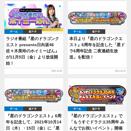
ゲーム
星ドラ
ゲーム
星ドラ
ラジオ番組『星のドラゴンク
本日より『星のドラゴンクエ
エスト presents日向坂46
スト』6周年を記念した「星ド
佐々木美玲のホイミーぱん』
ラ6周年記念 二夜連続生放
が11月5日（金）より放送開
送」を配信！
始！
2021.10.29
2021.10.14
ゲーム
星ドラ
ゲーム
星ドラ
『星のドラゴンクエスト』6周
『星のドラゴンクエスト』で
年を記念して、2021年10月14
「もうすぐドラクエ35周年 み
日（木）・15日（金）に「星
んなでお祝いイベント」開催