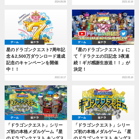
2024.09.09
2023.10.16
ゲーム
星ドラ
ゲーム
星ドラ
星のドラゴンクエスト7周年記
『星のドラゴンクエスト』に
念＆2,500万ダウンロード達成
て「ドラクエの日記念 3夜連
記念のキャンペーンを開催
続！ギガ感謝生放送！！」が
中！！
決定！
2022.10.17
2022.05.16
ゲーム
星ドラ
ゲーム
星ドラ
「ドラゴンクエスト」シリー
「ドラゴンクエスト」シリー
ズ初の本格メダルゲーム『星
ズ初の本格メダルゲーム 「星
のドラゴンクエスト キングス
のドラゴンクエスト キングス