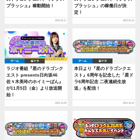
プラッシュ』稼動開始！
プラッシュ」の稼働日が決
定！
2022.02.17
2022.02.10
ゲーム
星ドラ
ゲーム
星ドラ
ラジオ番組『星のドラゴンク
本日より『星のドラゴンクエ
エスト presents日向坂46
スト』6周年を記念した「星ド
佐々木美玲のホイミーぱん』
ラ6周年記念 二夜連続生放
が11月5日（金）より放送開
送」を配信！
始！
2021.10.29
2021.10.14