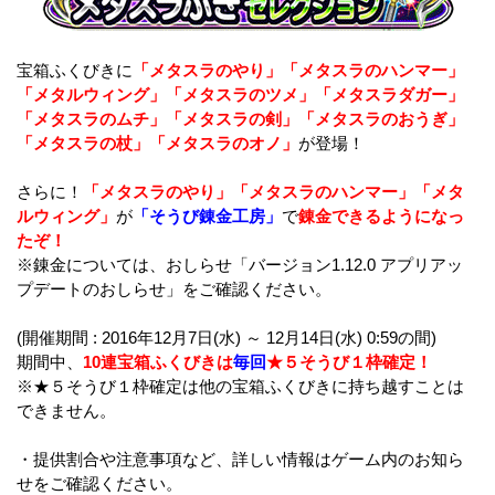
宝箱ふくびきに
「メタスラのやり」「メタスラのハンマー」
「メタルウィング」「メタスラのツメ」「メタスラダガー」
「メタスラのムチ」「メタスラの剣」「メタスラのおうぎ」
「メタスラの杖」「メタスラのオノ」
が登場！
さらに！
「メタスラのやり」「メタスラのハンマー」「メタ
ルウィング」
が
「そうび錬金工房」
で
錬金できるようになっ
たぞ！
※錬金については、おしらせ「バージョン1.12.0 アプリアッ
プデートのおしらせ」をご確認ください。
(開催期間 : 2016年12月7日(水) ～ 12月14日(水) 0:59の間)
期間中、
10連宝箱ふくびきは
毎回
★５そうび１枠確定！
※★５そうび１枠確定は他の宝箱ふくびきに持ち越すことは
できません。
・提供割合や注意事項など、詳しい情報はゲーム内のお知ら
せをご確認ください。