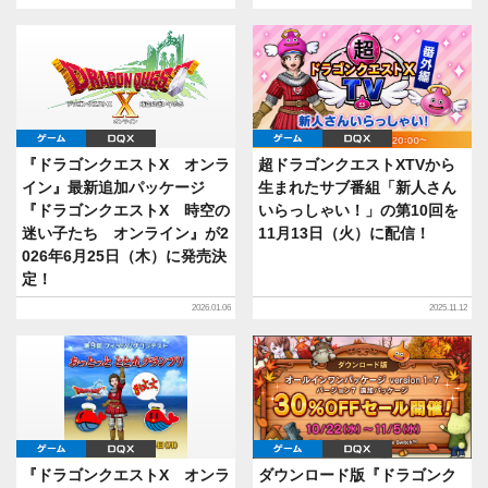
ゲーム
DQX
ゲーム
DQX
『ドラゴンクエストX オンラ
超ドラゴンクエストXTVから
イン』最新追加パッケージ
生まれたサブ番組「新人さん
『ドラゴンクエストX 時空の
いらっしゃい！」の第10回を
迷い子たち オンライン』が2
11月13日（火）に配信！
026年6月25日（木）に発売決
定！
2026.01.06
2025.11.12
ゲーム
DQX
ゲーム
DQX
『ドラゴンクエストX オンラ
ダウンロード版『ドラゴンク