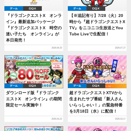
ゲーム
DQX
ゲーム
DQX
『ドラゴンクエストX オンラ
【※追記有り】7/28（火）20
イン』最新追加パッケージ
時から『超ドラゴンクエストX
『ドラゴンクエストX 時空の
TV』をニコニコ生放送とYou
迷い子たち オンライン』が
Tube Liveで生配信！
本日発売！
2026.06.25
2026.07.27
ゲーム
DQX
ゲーム
DQX
ダウンロード版『ドラゴンク
超ドラゴンクエストXTVから
エストX オンライン』の期間
生まれたサブ番組「新人さん
限定セール実施中！
いらっしゃい！」の緊急特番
を3月18日（水）に配信！
2026.04.22
2026.03.17