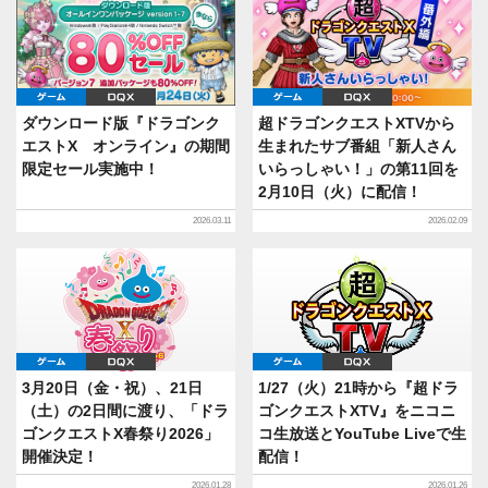
ゲーム
DQX
ゲーム
DQX
ダウンロード版『ドラゴンク
超ドラゴンクエストXTVから
エストX オンライン』の期間
生まれたサブ番組「新人さん
限定セール実施中！
いらっしゃい！」の第11回を
2月10日（火）に配信！
2026.03.11
2026.02.09
ゲーム
DQX
ゲーム
DQX
3月20日（金・祝）、21日
1/27（火）21時から『超ドラ
（土）の2日間に渡り、「ドラ
ゴンクエストXTV』をニコニ
ゴンクエストX春祭り2026」
コ生放送とYouTube Liveで生
開催決定！
配信！
2026.01.28
2026.01.26