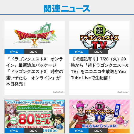
ゲーム
DQX
ゲーム
DQX
『ドラゴンクエストX オンラ
【※追記有り】7/28（火）20
イン』最新追加パッケージ
時から『超ドラゴンクエストX
『ドラゴンクエストX 時空の
TV』をニコニコ生放送とYou
迷い子たち オンライン』が
Tube Liveで生配信！
本日発売！
2026.06.25
2026.07.27
ゲーム
DQX
ゲーム
DQX