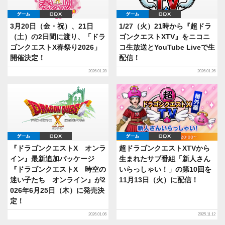
ゲーム
DQX
ゲーム
DQX
3月20日（金・祝）、21日
1/27（火）21時から『超ドラ
（土）の2日間に渡り、「ドラ
ゴンクエストXTV』をニコニ
ゴンクエストX春祭り2026」
コ生放送とYouTube Liveで生
開催決定！
配信！
2026.01.28
2026.01.26
ゲーム
DQX
ゲーム
DQX
『ドラゴンクエストX オンラ
超ドラゴンクエストXTVから
イン』最新追加パッケージ
生まれたサブ番組「新人さん
『ドラゴンクエストX 時空の
いらっしゃい！」の第10回を
迷い子たち オンライン』が2
11月13日（火）に配信！
026年6月25日（木）に発売決
定！
2026.01.06
2025.11.12