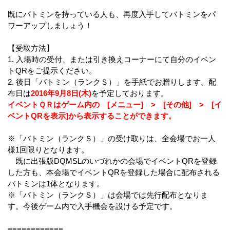
既にバトミンを持っている人も、再度入手してバトミンをパ
ワーアップしましょう！
【受取方法】
1. 入場時の受付、または引き換えコーナーにて自分のイベン
トQRをご提示ください。
2. 後日「バトミン（ランクＳ）」を手紙でお贈りします。配
布日は
2016年9月8日(木)
を予定しております。
イベントＱＲはゲーム内の [メニュー] > [その他] > [イ
ベントQRを表示]から表示することができます。
※「バトミン（ランクＳ）」の受け取りは、全会場でお一人
様1回限りとなります。
既に出張版DQMSLのいづれかの会場でイベントQRを登録
した方も、本会場でイベントQRを登録した場合に配布される
バトミンは1体となります。
※「バトミン（ランクＳ）」は会場では先行配布となりま
す。今後ゲーム内で入手機会を設ける予定です。
============