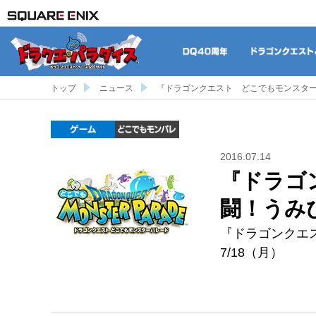
DQ40周年
トップ
ニュース
『ドラゴンクエスト どこでもモンスターパ
ゲーム
どこでもDQMP
2016.07.14
『ドラゴ
闘！うみび
『ドラゴンクエ
7/18（月）