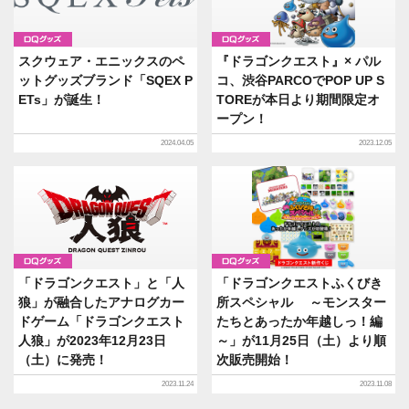
グッズ
グッズ
スクウェア・エニックスのペ
『ドラゴンクエスト』× パル
ットグッズブランド「SQEX P
コ、渋谷PARCOでPOP UP S
ETs」が誕生！
TOREが本日より期間限定オ
ープン！
2024.04.05
2023.12.05
グッズ
グッズ
「ドラゴンクエスト」と「人
「ドラゴンクエストふくびき
狼」が融合したアナログカー
所スペシャル ～モンスター
ドゲーム「ドラゴンクエスト
たちとあったか年越しっ！編
人狼」が2023年12月23日
～」が11月25日（土）より順
（土）に発売！
次販売開始！
2023.11.24
2023.11.08