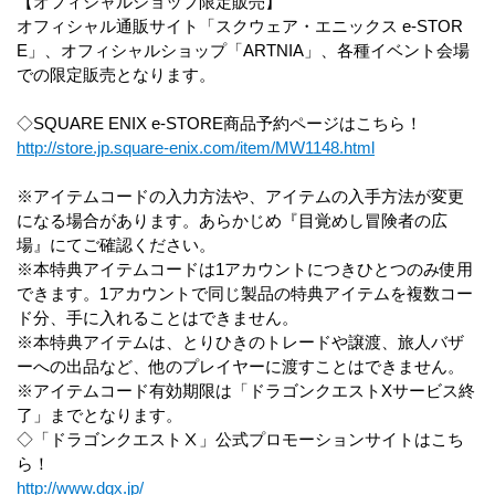
【オフィシャルショップ限定販売】
オフィシャル通販サイト「スクウェア・エニックス e-STOR
E」、オフィシャルショップ「ARTNIA」、各種イベント会場
での限定販売となります。
◇SQUARE ENIX e-STORE商品予約ページはこちら！
http://store.jp.square-enix.com/item/MW1148.html
※アイテムコードの入力方法や、アイテムの入手方法が変更
になる場合があります。あらかじめ『目覚めし冒険者の広
場』にてご確認ください。
※本特典アイテムコードは1アカウントにつきひとつのみ使用
できます。1アカウントで同じ製品の特典アイテムを複数コー
ド分、手に入れることはできません。
※本特典アイテムは、とりひきのトレードや譲渡、旅人バザ
ーへの出品など、他のプレイヤーに渡すことはできません。
※アイテムコード有効期限は「ドラゴンクエストXサービス終
了」までとなります。
◇「ドラゴンクエストⅩ」公式プロモーションサイトはこち
ら！
http://www.dqx.jp/