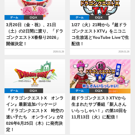
ゲーム
DQX
ゲーム
DQX
3月20日（金・祝）、21日
1/27（火）21時から『超ドラ
（土）の2日間に渡り、「ドラ
ゴンクエストXTV』をニコニ
ゴンクエストX春祭り2026」
コ生放送とYouTube Liveで生
開催決定！
配信！
2026.01.28
2026.01.26
ゲーム
DQX
ゲーム
DQX
『ドラゴンクエストX オンラ
超ドラゴンクエストXTVから
イン』最新追加パッケージ
生まれたサブ番組「新人さん
『ドラゴンクエストX 時空の
いらっしゃい！」の第10回を
迷い子たち オンライン』が2
11月13日（火）に配信！
026年6月25日（木）に発売決
定！