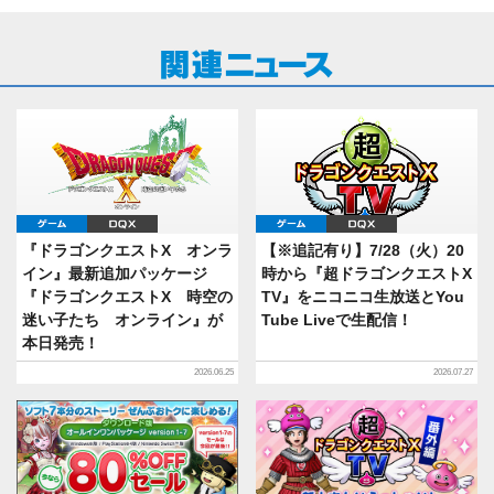
ゲーム
DQX
ゲーム
DQX
『ドラゴンクエストX オンラ
【※追記有り】7/28（火）20
イン』最新追加パッケージ
時から『超ドラゴンクエストX
『ドラゴンクエストX 時空の
TV』をニコニコ生放送とYou
迷い子たち オンライン』が
Tube Liveで生配信！
本日発売！
2026.06.25
2026.07.27